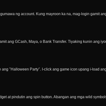
 gumawa ng account. Kung mayroon ka na, mag-login gamit ang
gamit ang GCash, Maya, o Bank Transfer. Tiyaking kunin ang i
e ang "Halloween Party". I-click ang game icon upang i-load an
dget at pindutin ang spin button. Abangan ang mga wild symbols