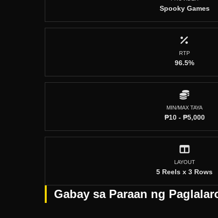
Spooky Games
RTP
96.5%
MIN/MAX TAYA
₱10 - ₱5,000
LAYOUT
5 Reels x 3 Rows
Gabay sa Paraan ng Paglalar