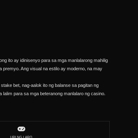
rong ito ay idinisenyo para sa mga manlalarong mahilig
a premyo. Ang visual na estilo ay moderno, na may
stake bet, nag-aalok ito ng balanse sa pagitan ng
na lalim para sa mga beteranong manlalaro ng casino.
URI NG LARO