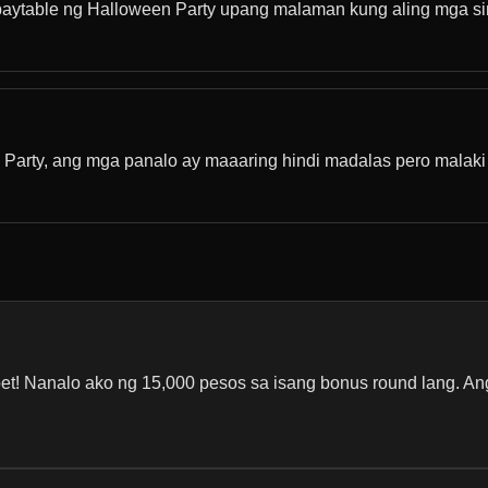
 paytable ng Halloween Party upang malaman kung aling mga s
n Party, ang mga panalo ay maaaring hindi madalas pero malak
t! Nanalo ako ng 15,000 pesos sa isang bonus round lang. Ang 