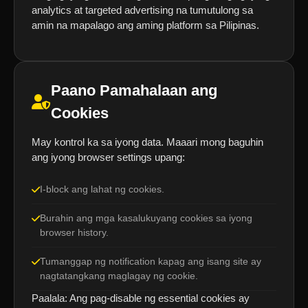
analytics at targeted advertising na tumutulong sa
amin na mapalago ang aming platform sa Pilipinas.
Paano Pamahalaan ang
Cookies
May kontrol ka sa iyong data. Maaari mong baguhin
ang iyong browser settings upang:
I-block ang lahat ng cookies.
Burahin ang mga kasalukuyang cookies sa iyong
browser history.
Tumanggap ng notification kapag ang isang site ay
nagtatangkang maglagay ng cookie.
Paalala: Ang pag-disable ng essential cookies ay