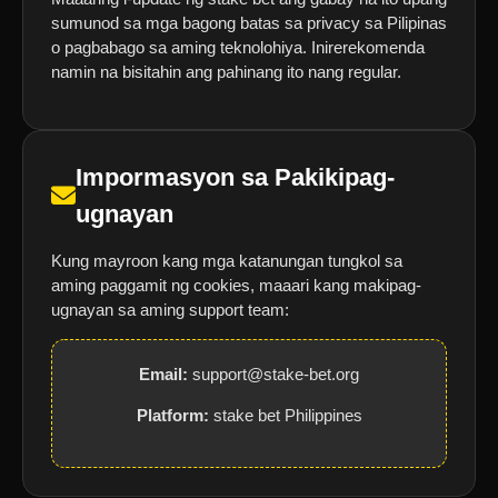
sumunod sa mga bagong batas sa privacy sa Pilipinas
o pagbabago sa aming teknolohiya. Inirerekomenda
namin na bisitahin ang pahinang ito nang regular.
Impormasyon sa Pakikipag-
ugnayan
Kung mayroon kang mga katanungan tungkol sa
aming paggamit ng cookies, maaari kang makipag-
ugnayan sa aming support team:
Email:
support@stake-bet.org
Platform:
stake bet Philippines