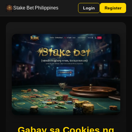
Stake Bet Philippines
Login
Register
Gabay sa Cookies ng