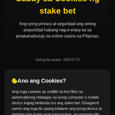
stake bet
Ang iyong privacy at seguridad ang aming
prayoridad habang nag-e-enjoy ka sa
pinakamahusay na online casino sa Pilipinas.
Huling Na-update: 2026-07-13
Ano ang Cookies?
Ang mga cookies ay maliliit na text files na
awtomatikong inilalagay sa iyong computer o mobile
device kapag binibisita mo ang stake bet. Ginagamit
namin ang mga ito upang kilalanin ang iyong device at
tandaan ang iyong mga kagustuhan, na nagreresulta