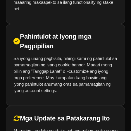
maaaring makaapekto sa ilang functionality ng stake
bet.
Pahintulot at Iyong mga
Pagpipilian
Sa iyong unang pagbisita, hihingi kami ng pahintulot sa
pamamagitan ng isang cookie banner. Maaari mong
piliin ang "Tanggap Lahat" o i-customize ang iyong
mga preference. May karapatan kang bawiin ang
iyong pahintulot anumang oras sa pamamagitan ng
iyong account settings.
Mga Update sa Patakarang Ito
Maaaring i-update ng stake bet ang gabay na ito upang