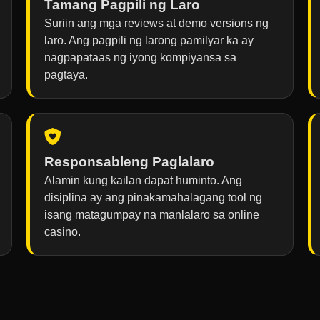
Tamang Pagpili ng Laro
Suriin ang mga reviews at demo versions ng
laro. Ang pagpili ng larong pamilyar ka ay
nagpapataas ng iyong kompiyansa sa
pagtaya.
Responsableng Paglalaro
Alamin kung kailan dapat huminto. Ang
disiplina ay ang pinakamahalagang tool ng
isang matagumpay na manlalaro sa online
casino.