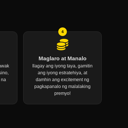
4
Maglaro at Manalo
awak
Ilagay ang iyong taya, gamitin
sino,
ang iyong estratehiya, at
o na
damhin ang excitement ng
pagkapanalo ng malalaking
premyo!