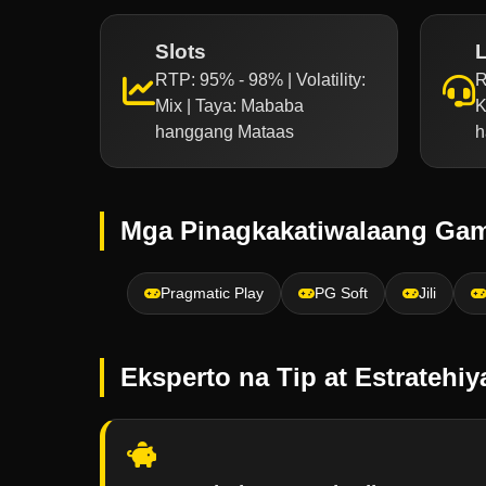
Slots
L
RTP: 95% - 98% | Volatility:
R
Mix | Taya: Mababa
K
hanggang Mataas
h
Mga Pinagkakatiwalaang Gam
Pragmatic Play
PG Soft
Jili
Eksperto na Tip at Estratehiy