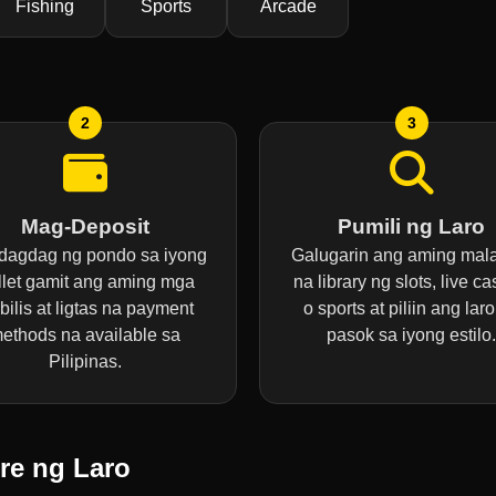
Fishing
Sports
Arcade
2
3
Mag-Deposit
Pumili ng Laro
agdag ng pondo sa iyong
Galugarin ang aming mal
let gamit ang aming mga
na library ng slots, live ca
ilis at ligtas na payment
o sports at piliin ang lar
ethods na available sa
pasok sa iyong estilo.
Pilipinas.
re ng Laro