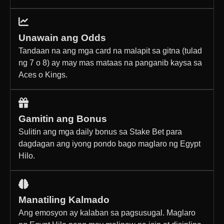
Unawain ang Odds
Tandaan na ang mga card na malapit sa gitna (tulad
ng 7 o 8) ay may mas mataas na panganib kaysa sa
Aces o Kings.
Gamitin ang Bonus
Sulitin ang mga daily bonus sa Stake Bet para
dagdagan ang iyong pondo bago maglaro ng Egypt
Hilo.
Manatiling Kalmado
Ang emosyon ay kalaban sa pagsusugal. Maglaro