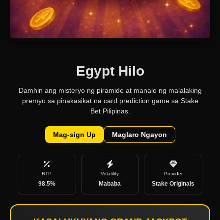
Egypt Hilo
Damhin ang misteryo ng piramide at manalo ng malalaking
premyo sa pinakasikat na card prediction game sa Stake
Bet Pilipinas.
Mag-sign Up
Maglaro Ngayon
RTP
Volatility
Provider
98.5%
Mababa
Stake Originals