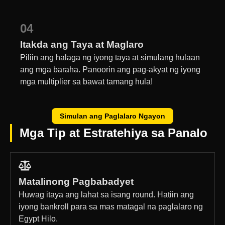
04
Itakda ang Taya at Maglaro
Piliin ang halaga ng iyong taya at simulang hulaan
ang mga baraha. Panoorin ang pag-akyat ng iyong
mga multiplier sa bawat tamang hula!
Simulan ang Paglalaro Ngayon
Mga Tip at Estratehiya sa Panalo
Matalinong Pagbabadyet
Huwag itaya ang lahat sa isang round. Hatiin ang
iyong bankroll para sa mas matagal na paglalaro ng
Egypt Hilo.