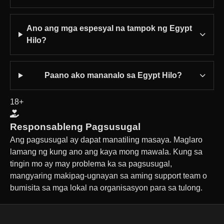
Ano ang mga espesyal na tampok ng Egypt
Hilo?
Paano ako mananalo sa Egypt Hilo?
18+
Responsableng Pagsusugal
Ang pagsusugal ay dapat manatiling masaya. Maglaro
lamang ng kung ano ang kaya mong mawala. Kung sa
tingin mo ay may problema ka sa pagsusugal,
mangyaring makipag-ugnayan sa aming support team o
bumisita sa mga lokal na organisasyon para sa tulong.