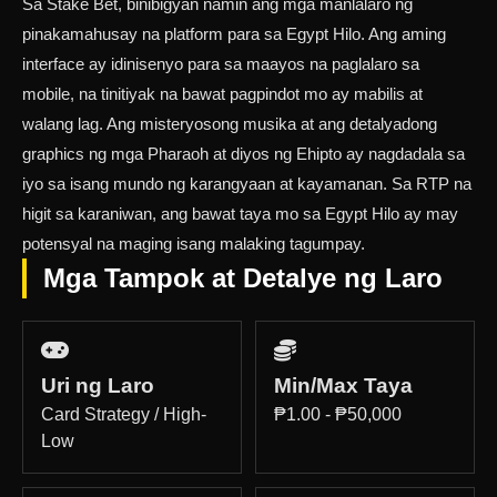
Sa Stake Bet, binibigyan namin ang mga manlalaro ng
pinakamahusay na platform para sa Egypt Hilo. Ang aming
interface ay idinisenyo para sa maayos na paglalaro sa
mobile, na tinitiyak na bawat pagpindot mo ay mabilis at
walang lag. Ang misteryosong musika at ang detalyadong
graphics ng mga Pharaoh at diyos ng Ehipto ay nagdadala sa
iyo sa isang mundo ng karangyaan at kayamanan. Sa RTP na
higit sa karaniwan, ang bawat taya mo sa Egypt Hilo ay may
potensyal na maging isang malaking tagumpay.
Mga Tampok at Detalye ng Laro
Uri ng Laro
Min/Max Taya
Card Strategy / High-
₱1.00 - ₱50,000
Low