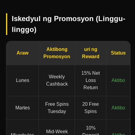
Iskedyul ng Promosyon (Linggu-
linggo)
Aktibong
uri ng
Araw
Status
Promosyon
Reward
15% Net
Weekly
Lunes
Loss
Aktibo
Cashback
Return
Free Spins
20 Free
Martes
Aktibo
Tuesday
Spins
10%
Mid-Week