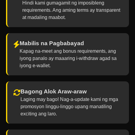
Hindi kami gumagamit ng imposibleng
requirements. Ang aming terms ay transparent
at madaling maabot.
Mabilis na Pagbabayad
Kapag na-meet ang bonus requirements, ang
iyong panalo ay maaaring i-withdraw agad sa
iyong e-wallet.
Bagong Alok Araw-araw
Laging may bago! Nag-a-update kami ng mga
promosyon linggu-linggo upang manatiling
exciting ang laro.