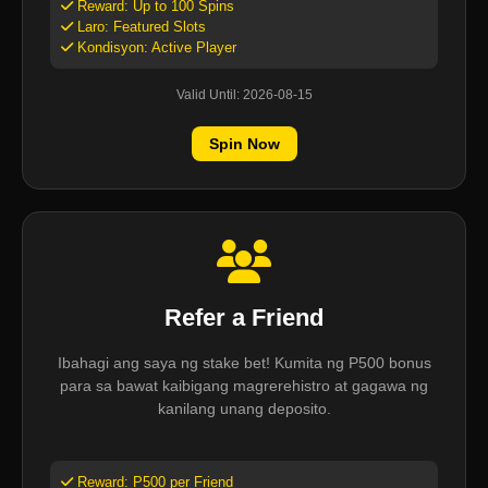
Reward: Up to 100 Spins
Laro: Featured Slots
Kondisyon: Active Player
Valid Until: 2026-08-15
Spin Now
Refer a Friend
Ibahagi ang saya ng stake bet! Kumita ng P500 bonus
para sa bawat kaibigang magrerehistro at gagawa ng
kanilang unang deposito.
Reward: P500 per Friend