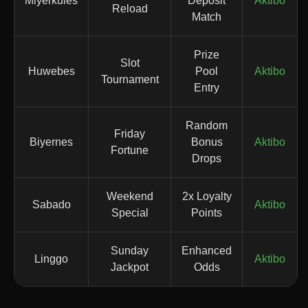
Miyerkules
Deposit
Aktibo
Reload
Match
Prize
Slot
Huwebes
Pool
Aktibo
Tournament
Entry
Random
Friday
Biyernes
Bonus
Aktibo
Fortune
Drops
Weekend
2x Loyalty
Sabado
Aktibo
Special
Points
Sunday
Enhanced
Linggo
Aktibo
Jackpot
Odds