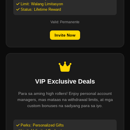
Limit: Walang Limitasyon
Status: Lifetime Reward
Valid: Permanente
Invite Now
VIP Exclusive Deals
Para sa aming high rollers! Enjoy personal account
managers, mas mataas na withdrawal limits, at mga
custom bonuses na sadyang para sa iyo.
Perks: Personalized Gifts