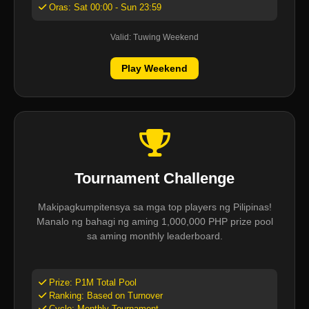
Oras: Sat 00:00 - Sun 23:59
Valid: Tuwing Weekend
Play Weekend
Tournament Challenge
Makipagkumpitensya sa mga top players ng Pilipinas!
Manalo ng bahagi ng aming 1,000,000 PHP prize pool
sa aming monthly leaderboard.
Prize: P1M Total Pool
Ranking: Based on Turnover
Cycle: Monthly Tournament