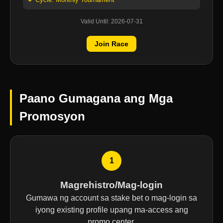
Valid Until: 2026-07-31
Join Race
Paano Gumagana ang Mga
Promosyon
1
Magrehistro/Mag-login
Gumawa ng account sa stake bet o mag-login sa
iyong existing profile upang ma-access ang
promo center.