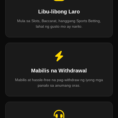
Libu-libong Laro
Mula sa Slots, Baccarat, hanggang Sports Betting,
lahat ng gusto mo ay narito.
Mabilis na Withdrawal
Mabilis at hassle-free na pag-withdraw ng iyong mga
panalo sa anumang oras.