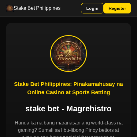
Stake Bet Philippines
Login
Register
Stake Bet Philippines: Pinakamahusay na
Online Casino at Sports Betting
stake bet - Magrehistro
Handa ka na bang maranasan ang world-class na
gaming? Sumali sa libu-libong Pinoy bettors at