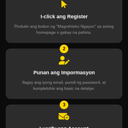
I-click ang Register
Pindutin ang button ng "Magrehistro Ngayon" sa aming
homepage o gabay na pahina.
2
Punan ang Impormasyon
Ilagay ang iyong email, pumili ng password, at
kumpletuhin ang basic na detalye.
3