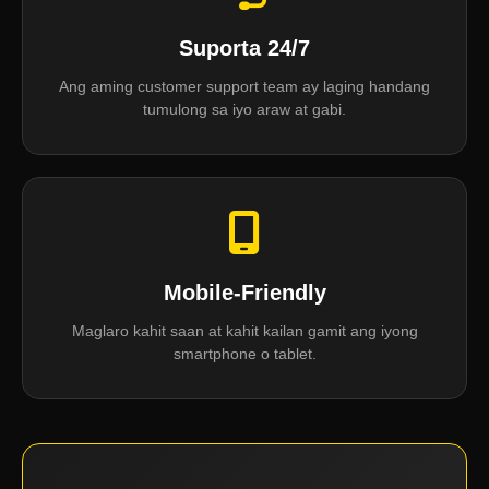
Suporta 24/7
Ang aming customer support team ay laging handang
tumulong sa iyo araw at gabi.
Mobile-Friendly
Maglaro kahit saan at kahit kailan gamit ang iyong
smartphone o tablet.