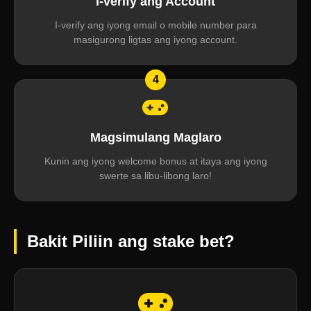
I-verify ang Account
I-verify ang iyong email o mobile number para
masigurong ligtas ang iyong account.
4
Magsimulang Maglaro
Kunin ang iyong welcome bonus at itaya ang iyong
swerte sa libu-libong laro!
Bakit Piliin ang stake bet?