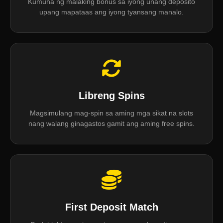
Kumuha ng malaking bonus sa iyong unang deposito
upang mapataas ang iyong tyansang manalo.
Libreng Spins
Magsimulang mag-spin sa aming mga sikat na slots
nang walang ginagastos gamit ang aming free spins.
First Deposit Match