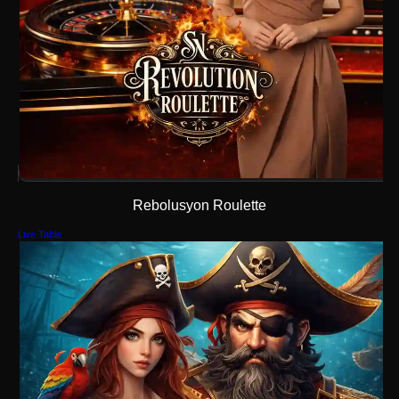
Rebolusyon Roulette
Live Table