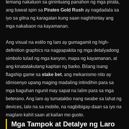
temang nakatuon sa ginintuang panahon ng mga pirata,
ang bawat spin sa
Pirates Gold Rush
ay nagdadala sa
iyo sa gitna ng karagatan kung saan naghihintay ang
mga nakabaon na kayamanan.
Ang visual na estilo ng laro ay gumagamit ng high-
definition graphics na nagpapakita ng mga detalyadong
simbolo tulad ng mga kanyon, mapa ng kayamanan, at
ang kinatatakutang kapitan ng barko. Bilang isang
flagship game sa
stake bet
, ang mekanismo nito ay
idinisenyo upang maging madaling intindihin para sa
mga baguhan ngunit may sapat na lalim para sa mga
beterano. Ang laro ay tumatakbo nang swabe sa lahat ng
devices, lalo na sa mobile, na nagbibigay-daan sa iyo na
maglaro kahit saan at kailan mo gusto.
Mga Tampok at Detalye ng Laro