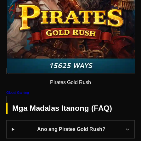
Pirates Gold Rush
Global Gaming
Mga Madalas Itanong (FAQ)
Ano ang Pirates Gold Rush?