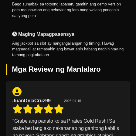
Bago sumabak sa totoong labanan, gamitin ang demo version
para maunawaan ang behavior ng laro nang walang panganib
sa iyong pera.
Maging Mapagpasensya
Ang jackpot sa slot ay nangangailangan ng timing. Huwag
magmadali at tamasahin ang bawat spin habang naghihintay ng
tamang pagkakataon.
Mga Review ng Manlalaro
JuanDelaCruz99
2026-04-15
"Grabe ang panalo ko sa Pirates Gold Rush! Sa
stake bet lang ako nakahanap ng ganitong kabilis
na payout. Sobrang ganda ng graphics at hindi