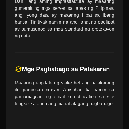
Dahil ang aming imprastraktura ay maaaring
gumamit ng mga server sa labas ng Pilipinas,
ang iyong data ay maaaring ilipat sa ibang
bansa. Tinitiyak namin na ang lahat ng paglipat
ay sumusunod sa mga standard ng proteksyon
ng data.
Mga Pagbabago sa Patakaran
Maaaring i-update ng stake bet ang patakarang
ito paminsan-minsan. Abisuhan ka namin sa
pamamagitan ng email o notification sa site
tungkol sa anumang mahahalagang pagbabago.