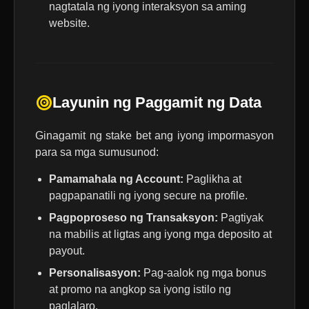
nagtatala ng iyong interaksyon sa aming
website.
Layunin ng Paggamit ng Data
Ginagamit ng stake bet ang iyong impormasyon
para sa mga sumusunod:
Pamamahala ng Account:
Paglikha at
pagpapanatili ng iyong secure na profile.
Pagpoproseso ng Transaksyon:
Pagtiyak
na mabilis at ligtas ang iyong mga deposito at
payout.
Personalisasyon:
Pag-aalok ng mga bonus
at promo na angkop sa iyong istilo ng
paglalaro.