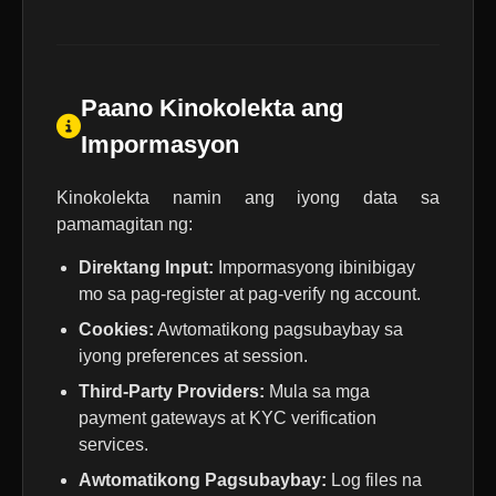
Paano Kinokolekta ang
Impormasyon
Kinokolekta namin ang iyong data sa
pamamagitan ng:
Direktang Input:
Impormasyong ibinibigay
mo sa pag-register at pag-verify ng account.
Cookies:
Awtomatikong pagsubaybay sa
iyong preferences at session.
Third-Party Providers:
Mula sa mga
payment gateways at KYC verification
services.
Awtomatikong Pagsubaybay:
Log files na