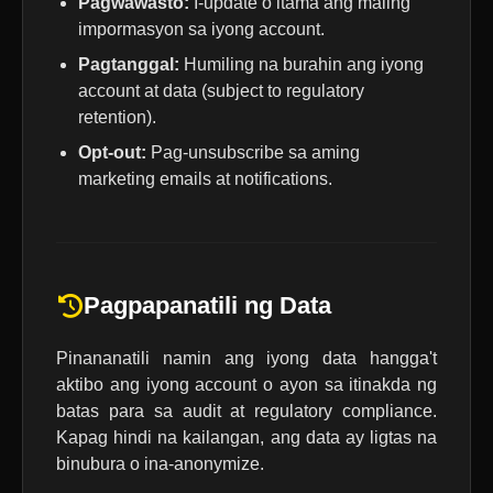
Pagwawasto:
I-update o itama ang maling
impormasyon sa iyong account.
Pagtanggal:
Humiling na burahin ang iyong
account at data (subject to regulatory
retention).
Opt-out:
Pag-unsubscribe sa aming
marketing emails at notifications.
Pagpapanatili ng Data
Pinananatili namin ang iyong data hangga't
aktibo ang iyong account o ayon sa itinakda ng
batas para sa audit at regulatory compliance.
Kapag hindi na kailangan, ang data ay ligtas na
binubura o ina-anonymize.